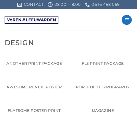
Ga
CONTACT
08:00 - 18:00
06 16 488 069
naar
inhoud
DESIGN
ANOTHER PRINT PACKAGE
FL3 PRINT PACKAGE
AWESOME PENCIL POSTER
PORTFOLIO TYPOGRAPHY
FLATSOME POSTER PRINT
MAGAZINE