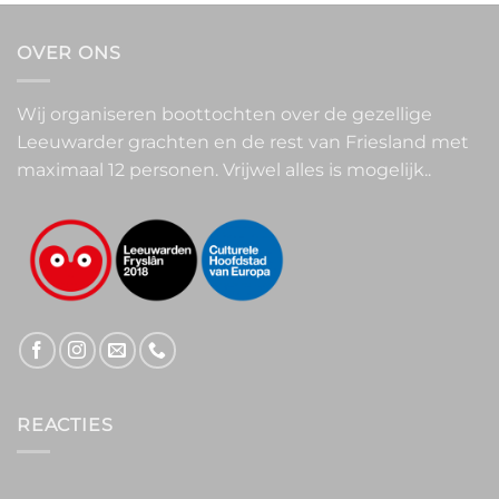
OVER ONS
Wij organiseren boottochten over de gezellige
Leeuwarder grachten en de rest van Friesland met
maximaal 12 personen. Vrijwel alles is mogelijk..
REACTIES