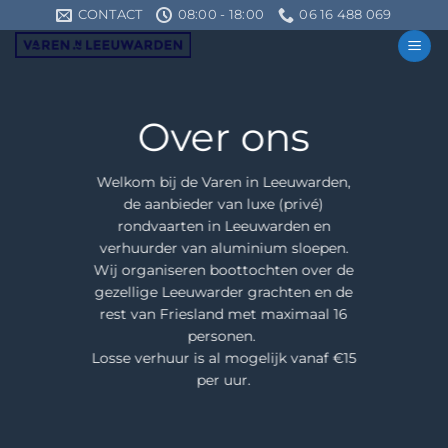
Ga
CONTACT
08:00 - 18:00
06 16 488 069
naar
inhoud
Over ons
Welkom bij de Varen in Leeuwarden,
de aanbieder van luxe (privé)
rondvaarten in Leeuwarden en
verhuurder van aluminium sloepen.
Wij organiseren boottochten over de
gezellige Leeuwarder grachten en de
rest van Friesland met maximaal 16
personen.
Losse verhuur is al mogelijk vanaf €15
per uur.