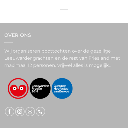
OVER ONS
Wij organiseren boottochten over de gezellige
Leeuwarder grachten en de rest van Friesland met
maximaal 12 personen. Vrijwel alles is mogelijk..