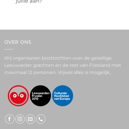
jullie aan?
OVER ONS
Wij organiseren boottochten over de gezellige
Leeuwarder grachten en de rest van Friesland met
maximaal 12 personen. Vrijwel alles is mogelijk..