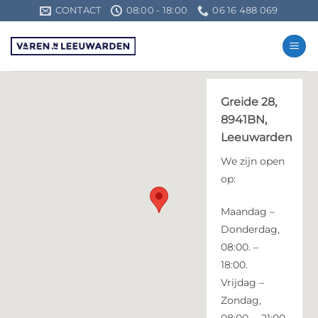
Ga
CONTACT
08:00 - 18:00
06 16 488 069
naar
inhoud
Greide 28,
8941BN,
Leeuwarden
We zijn open
op:
Maandag –
Donderdag,
08:00. –
18:00.
Vrijdag –
Zondag,