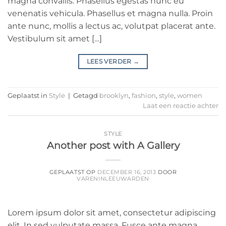
magna convallis. Phasellus egestas nunc eu
venenatis vehicula. Phasellus et magna nulla. Proin
ante nunc, mollis a lectus ac, volutpat placerat ante.
Vestibulum sit amet […]
LEES VERDER
→
Geplaatst in
Style
|
Getagd
brooklyn
,
fashion
,
style
,
women
Laat een reactie achter
STYLE
Another post with A Gallery
GEPLAATST OP
DECEMBER 16, 2013
DOOR
VARENINLEEUWARDEN
Lorem ipsum dolor sit amet, consectetur adipiscing
elit. In sed vulputate massa. Fusce ante magna,