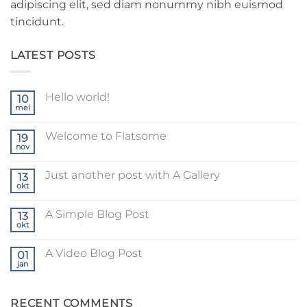
adipiscing elit, sed diam nonummy nibh euismod
tincidunt.
LATEST POSTS
Hello world!
10
mei
Geen
reacties
op
Welcome to Flatsome
19
Hello
world!
nov
Geen
reacties
op
Just another post with A Gallery
13
Welcome
to
okt
Geen
Flatsome
reacties
op
A Simple Blog Post
13
Just
another
okt
Geen
post
reacties
with
op
A
A Video Blog Post
01
A
Gallery
Simple
jan
Geen
Blog
reacties
Post
op
A
RECENT COMMENTS
Video