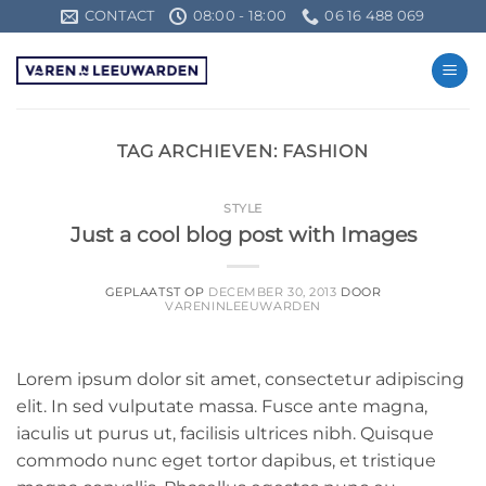
Ga
CONTACT
08:00 - 18:00
06 16 488 069
naar
inhoud
TAG ARCHIEVEN:
FASHION
STYLE
Just a cool blog post with Images
GEPLAATST OP
DECEMBER 30, 2013
DOOR
VARENINLEEUWARDEN
Lorem ipsum dolor sit amet, consectetur adipiscing
elit. In sed vulputate massa. Fusce ante magna,
iaculis ut purus ut, facilisis ultrices nibh. Quisque
commodo nunc eget tortor dapibus, et tristique