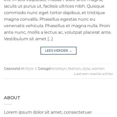
iaculis ut purus ut, facilisis ultrices nibh. Quisque
commodo nunc eget tortor dapibus, et tristique
magna convallis. Phasellus egestas nunc eu
venenatis vehicula. Phasellus et magna nulla. Proin
ante nunc, mollis a lectus ac, volutpat placerat ante.
Vestibulum sit amet […]
LEES VERDER
→
Geplaatst in
Style
|
Getagd
brooklyn
,
fashion
,
style
,
women
Laat een reactie achter
ABOUT
Lorem ipsum dolor sit amet, consectetuer