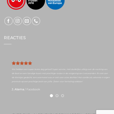
REACTIES
We hebben een super leuke dag gehad! Super service, met duidelijke uitleg over de werking van
de boot en een handige kaart met prachtige routes in de omgeving van Leeuwarden. En ook aan
de kleintjes gedacht, een zwemvest was er ook voor onze dochter! Het voelde als vakantie in eigen
provincie op een prachtige boot van jullie. Zeker voor herhaling vatbaar!
J. Atema
/
Facebook